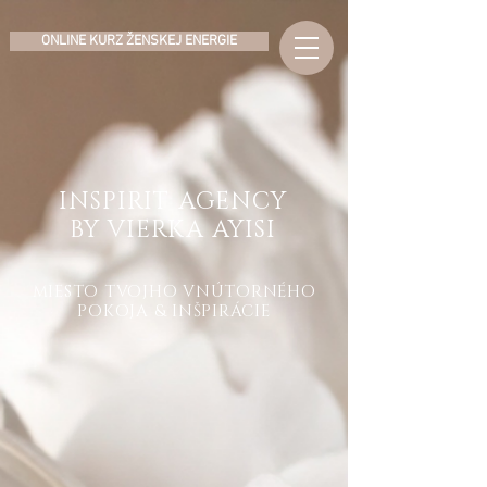
ONLINE KURZ ŽENSKEJ ENERGIE
INSPIRIT AGENCY
BY VIERKA AYISI
MIESTO TVOJHO VNÚTORNÉHO
POKOJA & INŠPIRÁCIE