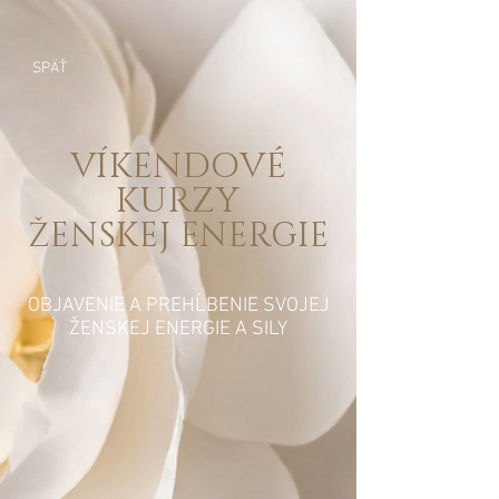
SPÄŤ
VÍKENDOVÉ
KURZY
ŽENSKEJ ENERGIE
OBJAVENIE A PREHĹBENIE SVOJEJ
ŽENSKEJ ENERGIE A SILY