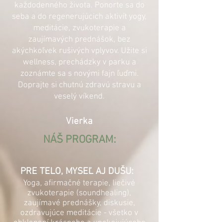
každodenného života. Ponorte sa do
seba a do regenerujúcich
aktivít yogy,
meditácie, zvukoterapie a
zaujímavých prednášo
k, bez
akýchkoľvek rušivých vplyvov. Užite si
wellness, prechádzky v parku a
zoznámte sa s novými fajn ľuďmi.
Doprajte si chutnú zdravú stravu a
veselý víkend.
Vierka
NÁŠ PROGRAM:
PRE TELO, MYSEĽ AJ DUŠU:
Yoga, afirmačné terapie, liečivé
zvukoterapie (soundhealing),
zaujímavé prednášky, diskusie,
ozdravujúce meditácie
- všetko v