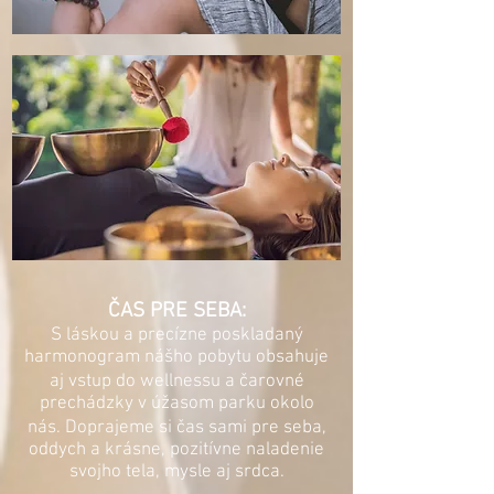
ČAS PRE SEBA
:
S láskou a precízne poskladaný
harmonogram nášho pobytu obsahuje
aj vstup do wellnessu a č
arovné
prechádzky v úžasom parku okolo
nás. Doprajeme si čas sami pre seba,
oddych a krásne, pozitívne naladenie
svojho tela, mysle aj srdca.