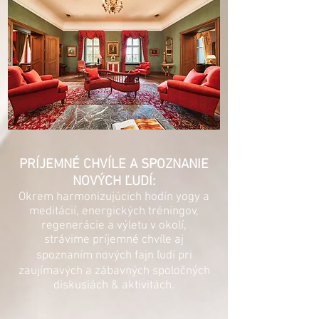
PRÍJEMNÉ CHVÍLE A SPOZNANIE
NOVÝCH ĽUDÍ:
Okrem harmonizujúcich hodín yogy a
meditácií, energických tréningov,
regenerácie a výletu v okolí,
strávime
príjemné chvíle aj
spoznaním nových fajn ľudí pri
zaujímavých a zábavných spoločných
diskusiách & aktivitách.