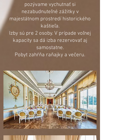
pozývame vychutnať si
nezabudnuteľné zážitky v
majestátnom prostr
edí historického
kaštieľa.
Izby sú pre 2 osoby. V prípade voľnej
kapacity sa dá izba rezervovať aj
samostatne.
Pobyt zahŕňa raňajky a večeru.