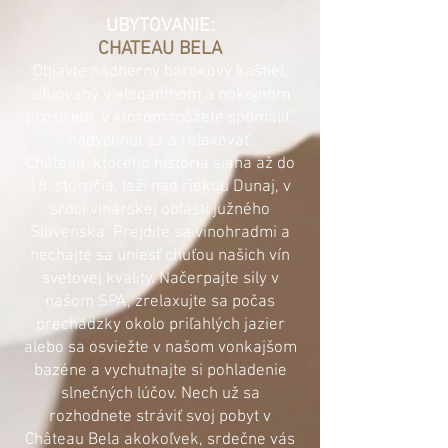
UBYTOVANIE:
CHATEAU BELA
Objavte nádherný barokový kaštieľ,
situovaný v elegantnom a pokojnom
prostredí, v ktorom môžete spomaliť,
nadýchnuť sa a relaxovať.
Château, ktorého história siaha až do
18. storočia, leží nad riekou Dunaj, v
srdci vinárskej oblasti južného
Slovenska. Prejdite sa vinohradmi a
nechajte sa uniesť chuťou našich vín
svetovej kvality. Načerpajte sily v
našom SPA, zrelaxujte sa počas
prechádzky okolo priľahlých jazier
alebo sa osviežte v našom vonkajšom
bazéne a vychutnajte si pohladenie
slnečných lúčov. Nech už sa
rozhodnete stráviť svoj pobyt v
Château Bela akokoľvek, srdečne vás