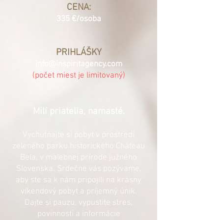
CENA:
335
€/osoba
PRIHLÁŠKY
info@inspiritagency.com
(počet miest je limitovaný)
Milí priatelia, namasté.
Vychutnajte si pobyt v prostredí
zeleného parku historického Château
Bela, v malebnej prírode južného
Slovenska. Srdečne vás pozývame,
aby ste sa k nám pripojili na krásny
víkendový pobyt a príjemný únik.
Dajte s
i pauzu, vypustite stres,
povinnosti a informácie