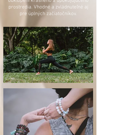
obklopení krá
sneho a upokojujúceho
prostredia.
Vhodné a zvládnuteľné aj
pre úplných začiatočníkov.