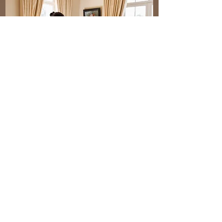
STRAVA:
Raňajky a večere budeme mať